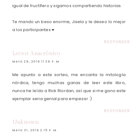
igual de fructífero y sigamos compartiendo historias.
Te mando un beso enorme, Jisela y le deseo lo mejor
a los participantes ♥
RESPONDER
Lector Anacrónico
MAYO 29, 2016 11:29 P. M.
Me apunto a este sorteo, me encanta la mitología
nórdica, tengo muchas ganas de leer este libro,
nunca he leído a Rick Riordan, así que si me gano este
ejemplar seria genial para empezar :)
RESPONDER
Unknown
MAYO 31, 2016 2:15 P. M.