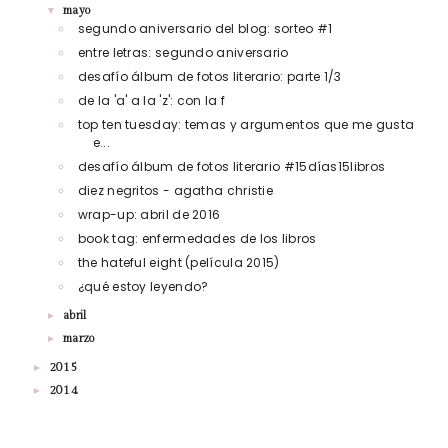
mayo
▼
segundo aniversario del blog: sorteo #1
entre letras: segundo aniversario
desafío álbum de fotos literario: parte 1/3
de la 'a' a la 'z': con la f
top ten tuesday: temas y argumentos que me gusta
e...
desafío álbum de fotos literario #15días15libros
diez negritos - agatha christie
wrap-up: abril de 2016
book tag: enfermedades de los libros
the hateful eight (película 2015)
¿qué estoy leyendo?
abril
►
marzo
►
2015
►
2014
►