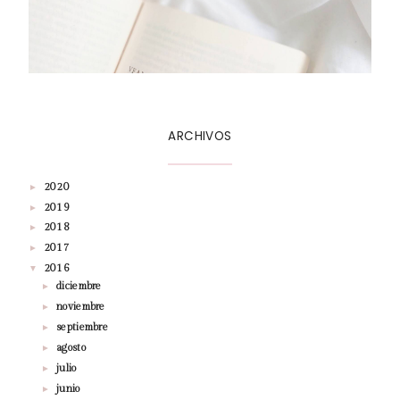
ARCHIVOS
2020
►
2019
►
2018
►
2017
►
2016
▼
diciembre
►
noviembre
►
septiembre
►
agosto
►
julio
►
junio
►