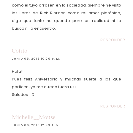
como el tuyo arrasen en la sociedad. Siempre he visto
los libros de Rick Riordan como mi amor platónico,
algo que tanto he querido pero en realidad ni lo
busco ni lo encuentro.
RESPONDER
Cotito
JUNIO 05, 2016 10:29 P. M.
Hola!!!
Pues feliz Aniversario y muchas suerte a los que
particen, yo me quedo fuera u.u
Saludos =D
RESPONDER
Michelle__Mouse
JUNIO 06, 2016 12:43 P. M.